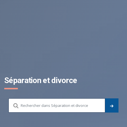
Séparation et divorce
Chercher dans le site
LANCE