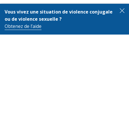
Vous vivez une situation de violence conjugale
F
ou de violence sexuelle ?
Obtenez de l’aide
Aide à propos de
Fe
BOTTIN DES RESSOURCES